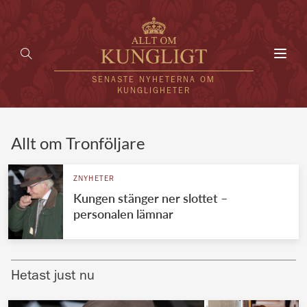
Toggl
navig
SENASTE NYHETERNA OM
KUNGLIGHETER
HEM
Allt om Tronföljare
KUNGAFAMILJEN
ZNYHETER
Kungen stänger ner slottet –
UTLÄNDSKT
personalen lämnar
KÄNDISAR
VÄRLDENS KUNGAHUS
Hetast just nu
Svenska kungahuset
REDAKTION
Brittiska kungahuset