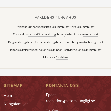
VÄRLDENS KUNGAHUS
Svenska kungahuset
Brittiska kungahuset
Norska kungahuset
Danska kungahuset
Spanska kungahuset
Nederländska kungahuset
Belgiska kungahuset
Jordanska kungahuset
Luxemburgska storhertighuset
Japanska kejsarhuset
Thailändska kungahuset
Marockanska kungahuset
Monacos furstehus
SITEMAP
KONTAKTA OSS
Epost:
Hem
redaktion@alltomkungligt.se
Kungafamiljen
Telefon: