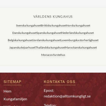
VÄRLDENS KUNGAHUS
Svenska kungahuset
Brittiska kungahuset
Norska kungahuset
Danska kungahuset
Spanska kungahuset
Nederländska kungahuset
Belgiska kungahuset
Jordanska kungahuset
Luxemburgska storhertighuset
Japanska kejsarhuset
Thailändska kungahuset
Marockanska kungahuset
Monacos furstehus
SITEMAP
KONTAKTA OSS
Epost:
Hem
redaktion@alltomkungligt.se
Kungafamiljen
Telefon: