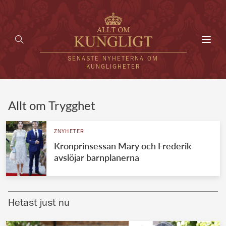
Toggl
navig
SENASTE NYHETERNA OM
KUNGLIGHETER
HEM
Allt om Trygghet
KUNGAFAMILJEN
ZNYHETER
Kronprinsessan Mary och Frederik
UTLÄNDSKT
avslöjar barnplanerna
KÄNDISAR
VÄRLDENS KUNGAHUS
Hetast just nu
Svenska kungahuset
REDAKTION
Brittiska kungahuset