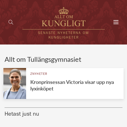
Toggl
navig
SENASTE NYHETERNA OM
KUNGLIGHETER
HEM
Allt om Tullängsgymnasiet
KUNGAFAMILJEN
ZNYHETER
Kronprinsessan Victoria visar upp nya
UTLÄNDSKT
lyxinköpet
KÄNDISAR
VÄRLDENS KUNGAHUS
Hetast just nu
Svenska kungahuset
REDAKTION
Brittiska kungahuset