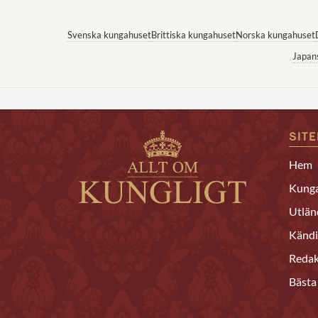
Svenska kungahuset
Brittiska kungahuset
Norska kungahuset
Japan
SIT
Hem
Kunga
Utlän
Kändi
Redak
Bästa