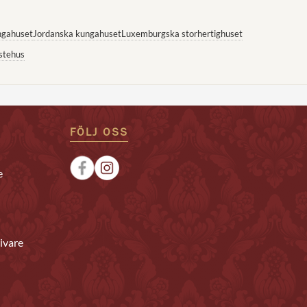
ngahuset
Jordanska kungahuset
Luxemburgska storhertighuset
stehus
FÖLJ OSS
e
ivare