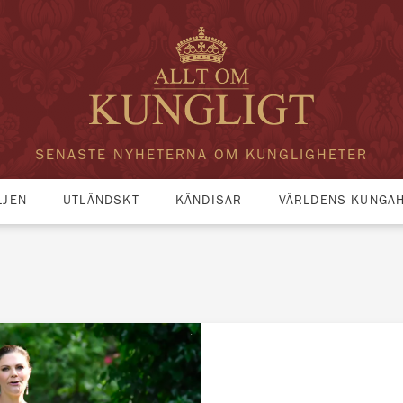
SENASTE NYHETERNA OM KUNGLIGHETER
LJEN
UTLÄNDSKT
KÄNDISAR
VÄRLDENS KUNGA