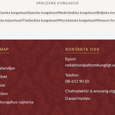
VÄRLDENS KUNGAHUS
Danska kungahuset
Spanska kungahuset
Nederländska kungahuset
Belgiska ku
ska kejsarhuset
Thailändska kungahuset
Marockanska kungahuset
Monacos fur
EMAP
KONTAKTA OSS
Epost:
redaktion@alltomkungligt.s
familjen
Telefon:
dskt
08-611 90 10
sar
Chefredaktör & ansvarig utg
tion
Daniel Nyhlén
 kungahus-sajterna