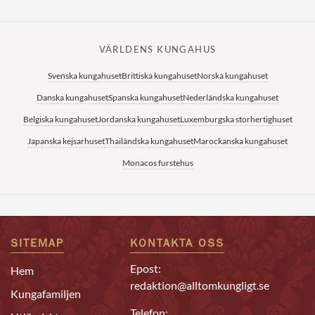
VÄRLDENS KUNGAHUS
Svenska kungahuset
Brittiska kungahuset
Norska kungahuset
Danska kungahuset
Spanska kungahuset
Nederländska kungahuset
Belgiska kungahuset
Jordanska kungahuset
Luxemburgska storhertighuset
Japanska kejsarhuset
Thailändska kungahuset
Marockanska kungahuset
Monacos furstehus
SITEMAP
KONTAKTA OSS
Epost:
Hem
redaktion@alltomkungligt.se
Kungafamiljen
Telefon: