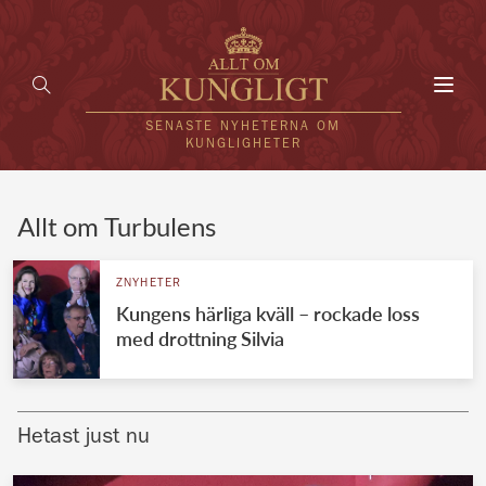
Toggl
navig
SENASTE NYHETERNA OM
KUNGLIGHETER
HEM
Allt om Turbulens
KUNGAFAMILJEN
ZNYHETER
Kungens härliga kväll – rockade loss
UTLÄNDSKT
med drottning Silvia
KÄNDISAR
VÄRLDENS KUNGAHUS
Hetast just nu
Svenska kungahuset
REDAKTION
Brittiska kungahuset