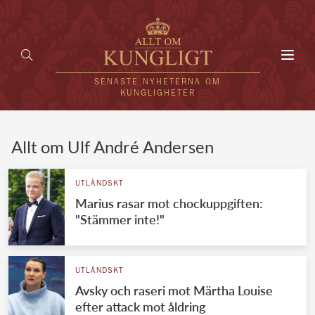
Toggl
navig
SENASTE NYHETERNA OM
KUNGLIGHETER
HEM
Allt om Ulf André Andersen
KUNGAFAMILJEN
UTLÄNDSKT
Marius rasar mot chockuppgiften:
UTLÄNDSKT
"Stämmer inte!"
KÄNDISAR
VÄRLDENS KUNGAHUS
UTLÄNDSKT
Avsky och raseri mot Märtha Louise
Svenska kungahuset
REDAKTION
efter attack mot åldring
Brittiska kungahuset