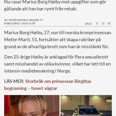
Nu rasar Marius Borg Høiby mot uppgifter som gör
gällande att han har rymt från rehab.
AV: PETER HANSEN
|
BILDER: TT
PUBLICERAD: 2024-12-09
DELA:
M
arius Borg Høiby, 27, son till norska kronprinsessan
Mette-Marit, 51, fortsätter att skapa rubriker på
grund av de allvarliga brott som han är misstänkt för.
Den 25-årige Høiby är anklagad för flera sexualbrott
samt misshandel av olika kvinnor, vilket har lett till en
intensiv mediebevakning i Norge.
LÄS MER:
Storbråk om prinsessan Birgittas
begravning – hovet vägrar