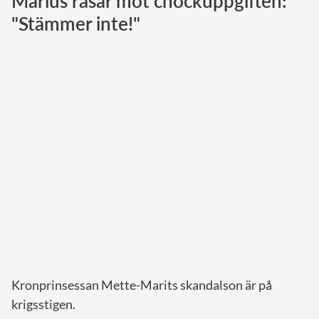
Marius rasar mot chockuppgiften:
"Stämmer inte!"
Norska kungahuset
Danska kungahuset
Spanska kungahuset
Nederländska kungahuset
Belgiska kungahuset
Jordanska kungahuset
Luxemburgska storhertighuset
Japanska kejsarhuset
Thailändska kungahuset
Marockanska kungahuset
Monacos furstehus
Kronprinsessan Mette-Marits skandalson är på
krigsstigen.