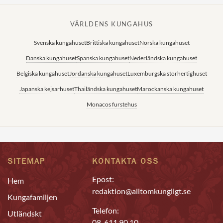
VÄRLDENS KUNGAHUS
Svenska kungahuset
Brittiska kungahuset
Norska kungahuset
Danska kungahuset
Spanska kungahuset
Nederländska kungahuset
Belgiska kungahuset
Jordanska kungahuset
Luxemburgska storhertighuset
Japanska kejsarhuset
Thailändska kungahuset
Marockanska kungahuset
Monacos furstehus
SITEMAP
KONTAKTA OSS
Epost:
Hem
redaktion@alltomkungligt.se
Kungafamiljen
Telefon:
Utländskt
08-611 90 10