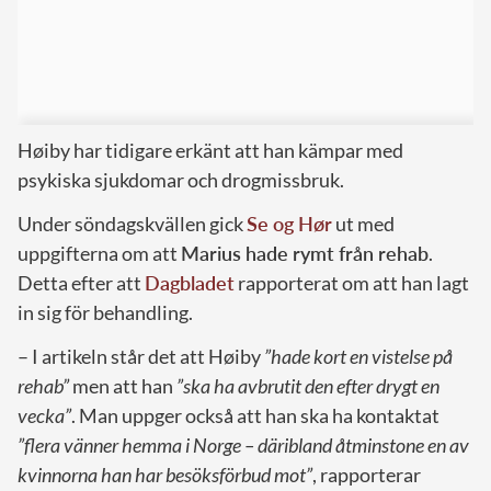
Høiby har tidigare erkänt att han kämpar med
psykiska sjukdomar och drogmissbruk.
Under söndagskvällen gick
Se og Hør
ut med
uppgifterna om att
Marius hade rymt från rehab
.
Detta efter att
Dagbladet
rapporterat om att han lagt
in sig för behandling.
– I artikeln står det att Høiby
”hade kort en vistelse på
rehab”
men att han
”ska ha avbrutit den efter drygt en
vecka”
. Man uppger också att han ska ha kontaktat
”flera vänner hemma i Norge – däribland åtminstone en av
kvinnorna han har besöksförbud mot”
, rapporterar