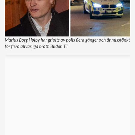
Marius Borg Høiby har gripits av polis flera gånger och är misstänkt
för flera allvarliga brott. Bilder: TT