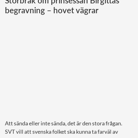
Storbråk om prinsessan Birgittas
begravning – hovet vägrar
Norska kungahuset
Danska kungahuset
Spanska kungahuset
Nederländska kungahuset
Belgiska kungahuset
Jordanska kungahuset
Luxemburgska storhertighuset
Japanska kejsarhuset
Thailändska kungahuset
Marockanska kungahuset
Monacos furstehus
Att sända eller inte sända, det är den stora frågan.
SVT vill att svenska folket ska kunna ta farväl av