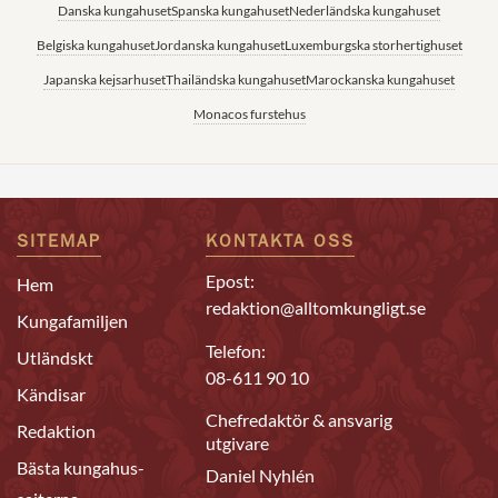
Danska kungahuset
Spanska kungahuset
Nederländska kungahuset
Belgiska kungahuset
Jordanska kungahuset
Luxemburgska storhertighuset
Japanska kejsarhuset
Thailändska kungahuset
Marockanska kungahuset
Monacos furstehus
SITEMAP
KONTAKTA OSS
Epost:
Hem
redaktion@alltomkungligt.se
Kungafamiljen
Telefon:
Utländskt
08-611 90 10
Kändisar
Chefredaktör & ansvarig
Redaktion
utgivare
Bästa kungahus-
Daniel Nyhlén