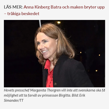
LÄS MER:
Anna Kinberg Batra och maken bryter upp
– tråkiga beskedet
Hovets presschef Margareta Thorgren vill inte att svenskarna ska få
möjlighet att ta farväl av prinsessan Birgitta. Bild: Erik
Simander/TT