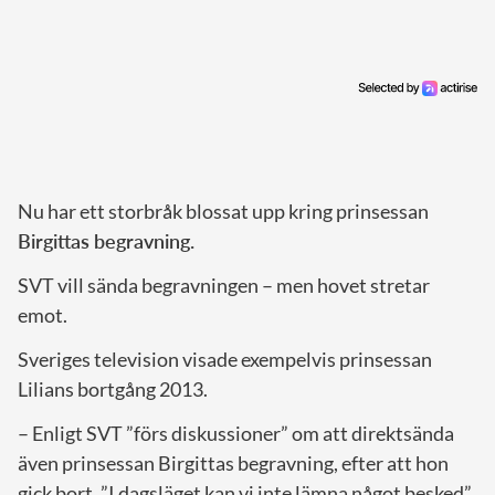
Nu har ett storbråk blossat upp kring prinsessan
Birgittas begravning.
SVT vill sända begravningen – men hovet stretar
emot.
Sveriges television visade exempelvis prinsessan
Lilians bortgång 2013.
– Enligt SVT ”förs diskussioner” om att direktsända
även prinsessan Birgittas begravning, efter att hon
gick bort. ”I dagsläget kan vi inte lämna något besked”,