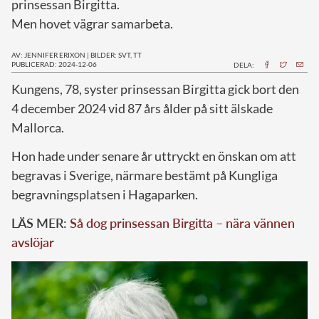
prinsessan Birgitta.
Men hovet vägrar samarbeta.
AV: JENNIFER ERIXON
|
BILDER: SVT, TT
PUBLICERAD: 2024-12-06
DELA:
K
ungens, 78, syster prinsessan Birgitta gick bort den
4 december 2024 vid 87 års ålder på sitt älskade
Mallorca.
Hon hade under senare år uttryckt en önskan om att
begravas i Sverige, närmare bestämt på Kungliga
begravningsplatsen i Hagaparken.
LÄS MER:
Så dog prinsessan Birgitta – nära vännen
avslöjar