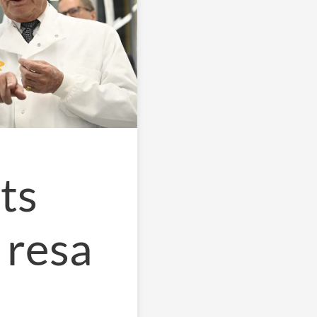
ts
 resa