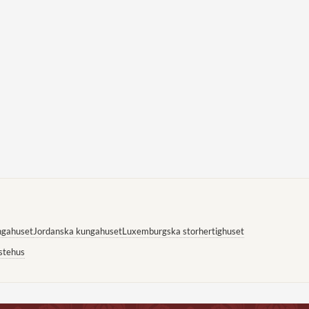
ngahuset
Jordanska kungahuset
Luxemburgska storhertighuset
stehus