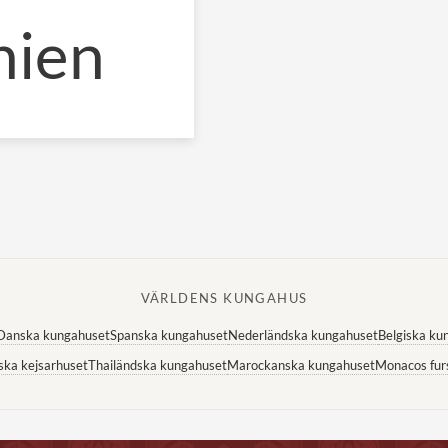
nien
VÄRLDENS KUNGAHUS
Danska kungahuset
Spanska kungahuset
Nederländska kungahuset
Belgiska ku
ska kejsarhuset
Thailändska kungahuset
Marockanska kungahuset
Monacos fur