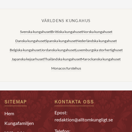
VÄRLDENS KUNGAHUS
Svenska kungahuset
Brittiska kungahuset
Norska kungahuset
Danska kungahuset
Spanska kungahuset
Nederländska kungahuset
Belgiska kungahuset
Jordanska kungahuset
Luxemburgska storhertighuset
Japanska kejsarhuset
Thailändska kungahuset
Marockanska kungahuset
Monacos furstehus
SITEMAP
KONTAKTA OSS
Epost:
Hem
redaktion@alltomkungligt.se
Kungafamiljen
Telefon: