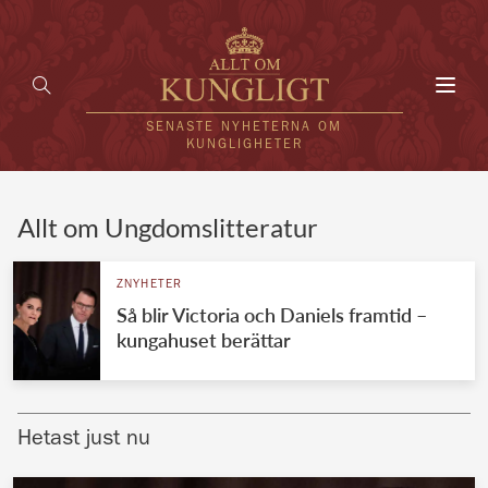
Toggl
navig
SENASTE NYHETERNA OM
KUNGLIGHETER
HEM
Allt om Ungdomslitteratur
KUNGAFAMILJEN
ZNYHETER
Så blir Victoria och Daniels framtid –
UTLÄNDSKT
kungahuset berättar
KÄNDISAR
VÄRLDENS KUNGAHUS
Hetast just nu
Svenska kungahuset
REDAKTION
Brittiska kungahuset