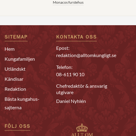
Monacos furstehus
SITEMAP
KONTAKTA OSS
Epost:
Hem
redaktion@alltomkungligt.se
Kungafamiljen
Telefon:
Utländskt
08-611 90 10
Kändisar
Chefredaktör & ansvarig
Redaktion
utgivare
Bästa kungahus-
Daniel Nyhlén
sajterna
FÖLJ OSS