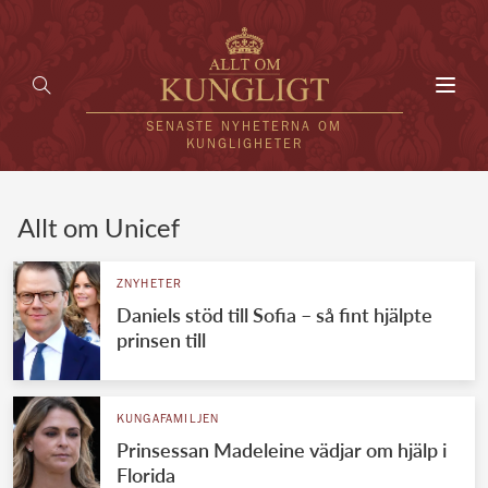
Toggl
navig
SENASTE NYHETERNA OM
KUNGLIGHETER
HEM
Allt om Unicef
KUNGAFAMILJEN
ZNYHETER
Daniels stöd till Sofia – så fint hjälpte
UTLÄNDSKT
prinsen till
KÄNDISAR
VÄRLDENS KUNGAHUS
KUNGAFAMILJEN
Prinsessan Madeleine vädjar om hjälp i
Svenska kungahuset
REDAKTION
Florida
Brittiska kungahuset