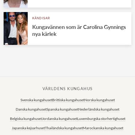
Norska kungahuset
KÄNDISAR
Danska kungahuset
Kungavännen som är Carolina Gynnings
Spanska kungahuset
nya kärlek
Nederländska kungahuset
Belgiska kungahuset
Jordanska kungahuset
Luxemburgska storhertighuset
Japanska kejsarhuset
VÄRLDENS KUNGAHUS
Thailändska kungahuset
Svenska kungahuset
Brittiska kungahuset
Norska kungahuset
Marockanska kungahuset
Danska kungahuset
Spanska kungahuset
Nederländska kungahuset
Monacos furstehus
Belgiska kungahuset
Jordanska kungahuset
Luxemburgska storhertighuset
Japanska kejsarhuset
Thailändska kungahuset
Marockanska kungahuset