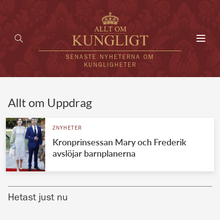
Toggl
navig
SENASTE NYHETERNA OM
KUNGLIGHETER
HEM
Allt om Uppdrag
KUNGAFAMILJEN
ZNYHETER
Kronprinsessan Mary och Frederik
UTLÄNDSKT
avslöjar barnplanerna
KÄNDISAR
VÄRLDENS KUNGAHUS
Hetast just nu
Svenska kungahuset
REDAKTION
Brittiska kungahuset