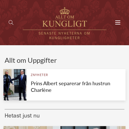
Toggl
navig
SENASTE NYHETERNA OM
KUNGLIGHETER
HEM
Allt om Uppgifter
KUNGAFAMILJEN
ZNYHETER
Prins Albert separerar från hustrun
UTLÄNDSKT
Charlène
KÄNDISAR
VÄRLDENS KUNGAHUS
Hetast just nu
Svenska kungahuset
REDAKTION
Brittiska kungahuset