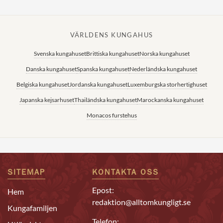
VÄRLDENS KUNGAHUS
Svenska kungahuset
Brittiska kungahuset
Norska kungahuset
Danska kungahuset
Spanska kungahuset
Nederländska kungahuset
Belgiska kungahuset
Jordanska kungahuset
Luxemburgska storhertighuset
Japanska kejsarhuset
Thailändska kungahuset
Marockanska kungahuset
Monacos furstehus
SITEMAP
KONTAKTA OSS
Epost:
Hem
redaktion@alltomkungligt.se
Kungafamiljen
Telefon: