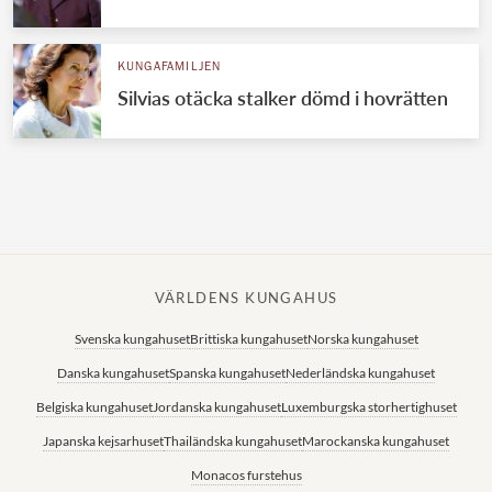
Norska kungahuset
KUNGAFAMILJEN
Danska kungahuset
Silvias otäcka stalker dömd i hovrätten
Spanska kungahuset
Nederländska kungahuset
Belgiska kungahuset
Jordanska kungahuset
Luxemburgska storhertighuset
VÄRLDENS KUNGAHUS
Japanska kejsarhuset
Svenska kungahuset
Brittiska kungahuset
Norska kungahuset
Thailändska kungahuset
Danska kungahuset
Spanska kungahuset
Nederländska kungahuset
Marockanska kungahuset
Belgiska kungahuset
Jordanska kungahuset
Luxemburgska storhertighuset
Monacos furstehus
Japanska kejsarhuset
Thailändska kungahuset
Marockanska kungahuset
Monacos furstehus