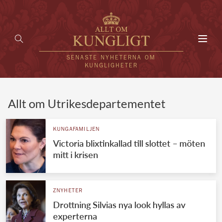
Toggl
navig
SENASTE NYHETERNA OM
KUNGLIGHETER
HEM
Allt om Utrikesdepartementet
KUNGAFAMILJEN
KUNGAFAMILJEN
Victoria blixtinkallad till slottet – möten
UTLÄNDSKT
mitt i krisen
KÄNDISAR
VÄRLDENS KUNGAHUS
ZNYHETER
Drottning Silvias nya look hyllas av
Svenska kungahuset
REDAKTION
experterna
Brittiska kungahuset