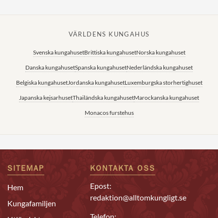
VÄRLDENS KUNGAHUS
Svenska kungahuset
Brittiska kungahuset
Norska kungahuset
Danska kungahuset
Spanska kungahuset
Nederländska kungahuset
Belgiska kungahuset
Jordanska kungahuset
Luxemburgska storhertighuset
Japanska kejsarhuset
Thailändska kungahuset
Marockanska kungahuset
Monacos furstehus
SITEMAP
KONTAKTA OSS
Epost:
Hem
redaktion@alltomkungligt.se
Kungafamiljen
Telefon: