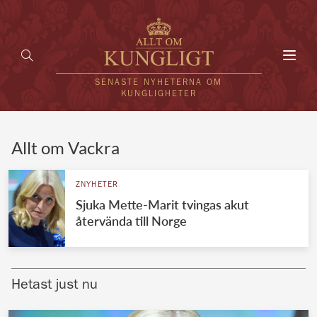
Toggl
navig
SENASTE NYHETERNA OM
KUNGLIGHETER
HEM
Allt om Vackra
KUNGAFAMILJEN
ZNYHETER
Sjuka Mette-Marit tvingas akut
UTLÄNDSKT
återvända till Norge
KÄNDISAR
VÄRLDENS KUNGAHUS
Hetast just nu
Svenska kungahuset
REDAKTION
Brittiska kungahuset