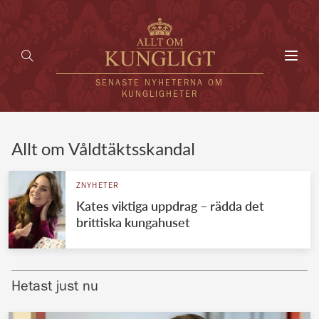
Toggl
navig
SENASTE NYHETERNA OM
KUNGLIGHETER
HEM
Allt om Våldtäktsskandal
KUNGAFAMILJEN
ZNYHETER
Kates viktiga uppdrag – rädda det
UTLÄNDSKT
brittiska kungahuset
KÄNDISAR
VÄRLDENS KUNGAHUS
Hetast just nu
Svenska kungahuset
REDAKTION
Brittiska kungahuset