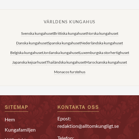
VÄRLDENS KUNGAHUS
Svenska kungahuset
Brittiska kungahuset
Norska kungahuset
Danska kungahuset
Spanska kungahuset
Nederländska kungahuset
Belgiska kungahuset
Jordanska kungahuset
Luxemburgska storhertighuset
Japanska kejsarhuset
Thailändska kungahuset
Marockanska kungahuset
Monacos furstehus
SITEMAP
KONTAKTA OSS
Epost:
Hem
redaktion@alltomkungligt.se
Kungafamiljen
Telefon: