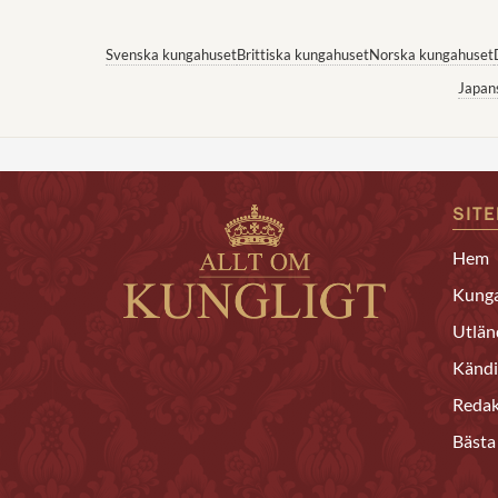
Svenska kungahuset
Brittiska kungahuset
Norska kungahuset
Japan
SIT
Hem
Kunga
Utlän
Kändi
Redak
Bästa