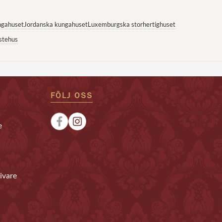
ngahuset
Jordanska kungahuset
Luxemburgska storhertighuset
stehus
FÖLJ OSS
e
ivare