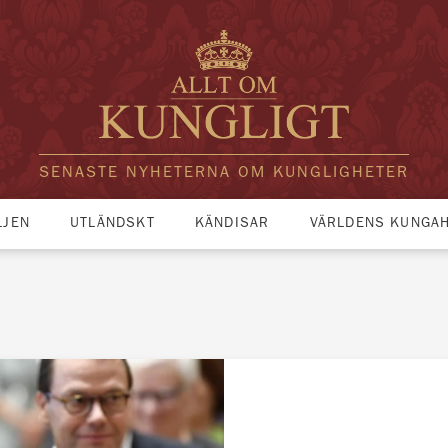
SENASTE NYHETERNA OM KUNGLIGHETER
LJEN
UTLÄNDSKT
KÄNDISAR
VÄRLDENS KUNGA