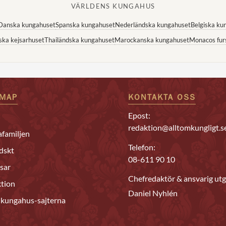
VÄRLDENS KUNGAHUS
Danska kungahuset
Spanska kungahuset
Nederländska kungahuset
Belgiska ku
ska kejsarhuset
Thailändska kungahuset
Marockanska kungahuset
Monacos fur
EMAP
KONTAKTA OSS
Epost:
redaktion@alltomkungligt.s
familjen
Telefon:
dskt
08-611 90 10
sar
Chefredaktör & ansvarig utg
tion
Daniel Nyhlén
 kungahus-sajterna