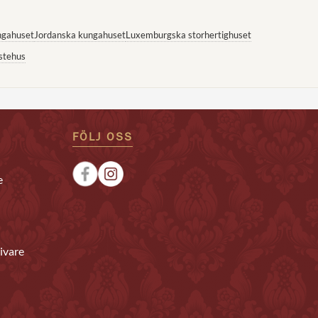
ngahuset
Jordanska kungahuset
Luxemburgska storhertighuset
stehus
FÖLJ OSS
e
ivare