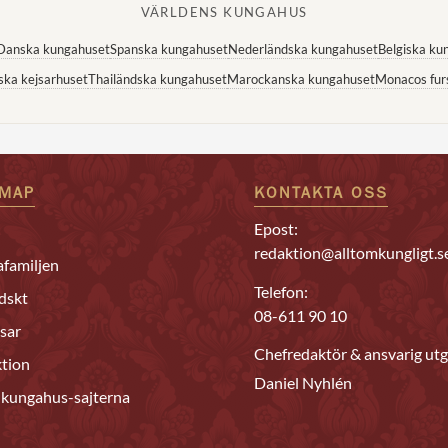
VÄRLDENS KUNGAHUS
Danska kungahuset
Spanska kungahuset
Nederländska kungahuset
Belgiska ku
ska kejsarhuset
Thailändska kungahuset
Marockanska kungahuset
Monacos fur
EMAP
KONTAKTA OSS
Epost:
redaktion@alltomkungligt.s
familjen
Telefon:
dskt
08-611 90 10
sar
Chefredaktör & ansvarig utg
tion
Daniel Nyhlén
 kungahus-sajterna