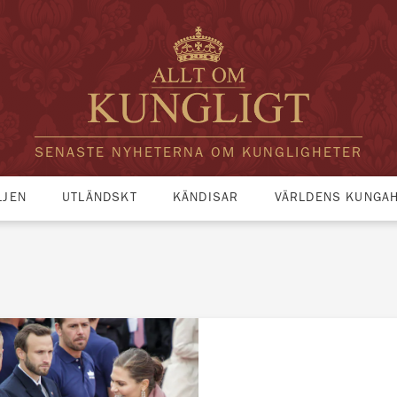
SENASTE NYHETERNA OM KUNGLIGHETER
LJEN
UTLÄNDSKT
KÄNDISAR
VÄRLDENS KUNGA