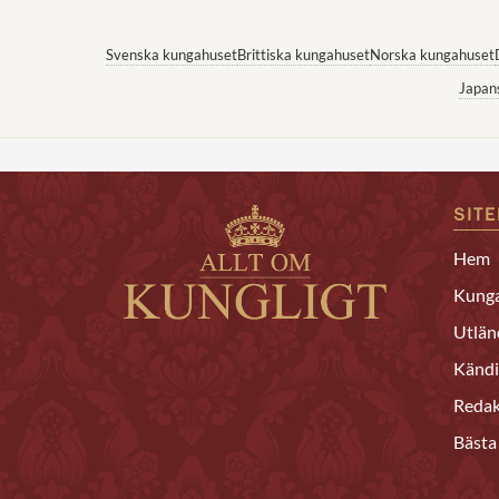
Svenska kungahuset
Brittiska kungahuset
Norska kungahuset
Japan
SIT
Hem
Kunga
Utlän
Kändi
Redak
Bästa