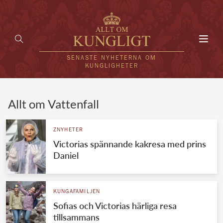
Toggl
navig
SENASTE NYHETERNA OM
KUNGLIGHETER
HEM
Allt om Vattenfall
KUNGAFAMILJEN
ZNYHETER
Victorias spännande kakresa med prins
UTLÄNDSKT
Daniel
KÄNDISAR
VÄRLDENS KUNGAHUS
KUNGAFAMILJEN
Sofias och Victorias härliga resa
Svenska kungahuset
REDAKTION
tillsammans
Brittiska kungahuset