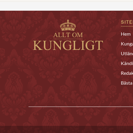
SIT
Hem
Kunga
Utlän
Kändi
Redak
Bästa