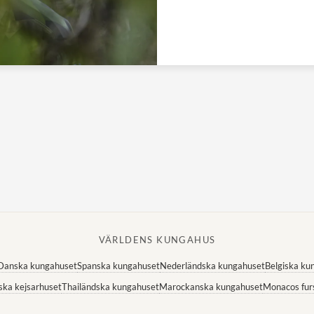
VÄRLDENS KUNGAHUS
Danska kungahuset
Spanska kungahuset
Nederländska kungahuset
Belgiska ku
ska kejsarhuset
Thailändska kungahuset
Marockanska kungahuset
Monacos fur