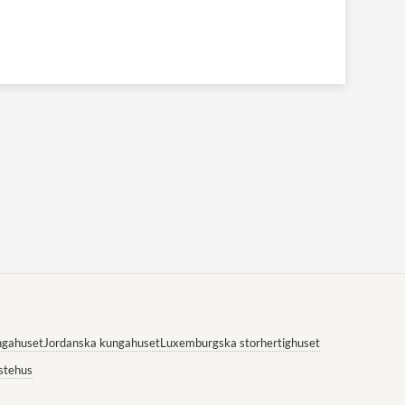
ngahuset
Jordanska kungahuset
Luxemburgska storhertighuset
stehus