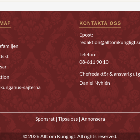
EMAP
KONTAKTA OSS
Epost:
redaktion@alltomkungligt.s
familjen
Telefon:
dskt
08-611 90 10
sar
Chefredaktör & ansvarig utg
tion
Daniel Nyhlén
 kungahus-sajterna
|
|
Sponsrat
Tipsa oss
Annonsera
© 2026 Allt om Kungligt. All rights reserved.