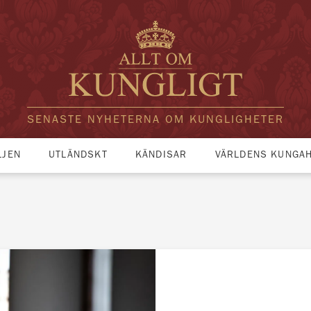
SENASTE NYHETERNA OM KUNGLIGHETER
LJEN
UTLÄNDSKT
KÄNDISAR
VÄRLDENS KUNGA