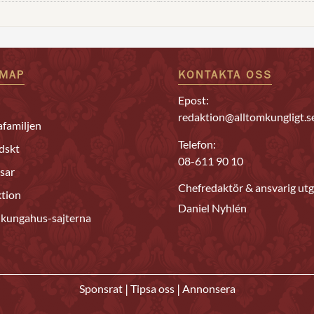
EMAP
KONTAKTA OSS
Epost:
redaktion@alltomkungligt.s
familjen
Telefon:
dskt
08-611 90 10
sar
Chefredaktör & ansvarig utg
tion
Daniel Nyhlén
 kungahus-sajterna
|
|
Sponsrat
Tipsa oss
Annonsera