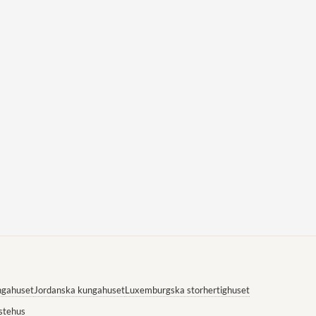
ngahuset
Jordanska kungahuset
Luxemburgska storhertighuset
stehus