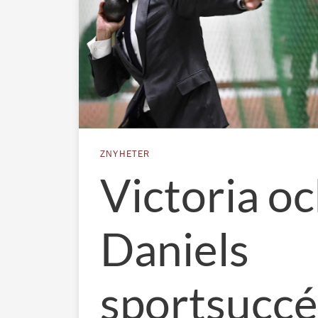
ZNYHETER
Victoria o
Daniels
sportsuccé