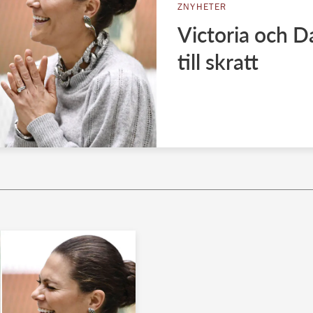
ZNYHETER
Victoria och D
till skratt