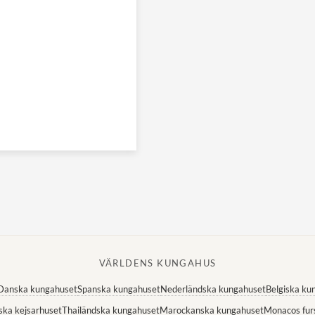
VÄRLDENS KUNGAHUS
Danska kungahuset
Spanska kungahuset
Nederländska kungahuset
Belgiska ku
ska kejsarhuset
Thailändska kungahuset
Marockanska kungahuset
Monacos fur