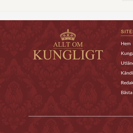
SIT
Hem
Kunga
Utlän
Kändi
Redak
Bästa