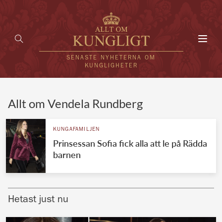
Toggl
navig
SENASTE NYHETERNA OM
KUNGLIGHETER
HEM
Allt om Vendela Rundberg
KUNGAFAMILJEN
KUNGAFAMILJEN
Prinsessan Sofia fick alla att le på Rädda
UTLÄNDSKT
barnen
KÄNDISAR
VÄRLDENS KUNGAHUS
Hetast just nu
Svenska kungahuset
REDAKTION
Brittiska kungahuset