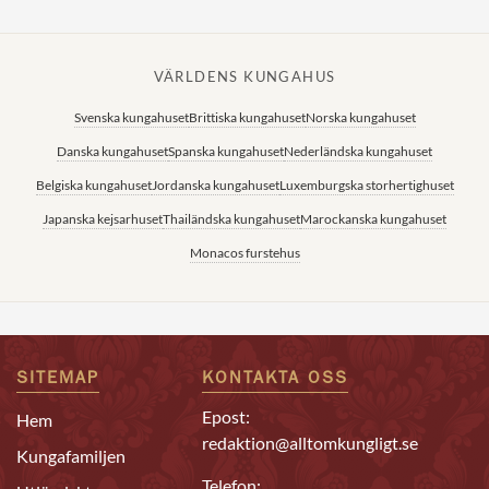
VÄRLDENS KUNGAHUS
Svenska kungahuset
Brittiska kungahuset
Norska kungahuset
Danska kungahuset
Spanska kungahuset
Nederländska kungahuset
Belgiska kungahuset
Jordanska kungahuset
Luxemburgska storhertighuset
Japanska kejsarhuset
Thailändska kungahuset
Marockanska kungahuset
Monacos furstehus
SITEMAP
KONTAKTA OSS
Epost:
Hem
redaktion@alltomkungligt.se
Kungafamiljen
Telefon: