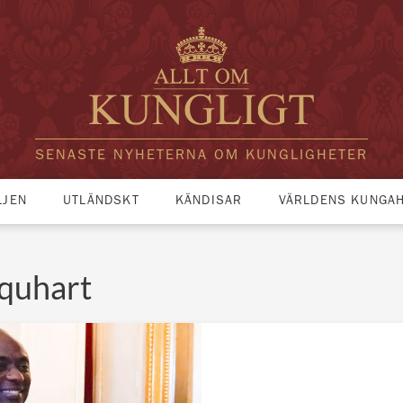
SENASTE NYHETERNA OM KUNGLIGHETER
LJEN
UTLÄNDSKT
KÄNDISAR
VÄRLDENS KUNGA
rquhart