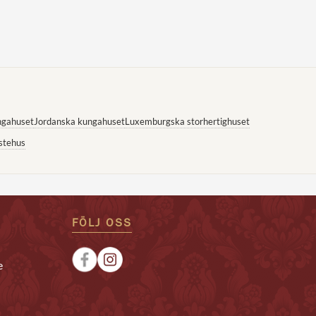
ngahuset
Jordanska kungahuset
Luxemburgska storhertighuset
stehus
FÖLJ OSS
e