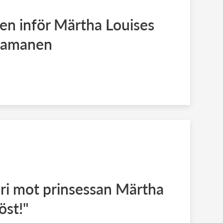
en inför Märtha Louises
shamanen
ri mot prinsessan Märtha
öst!"