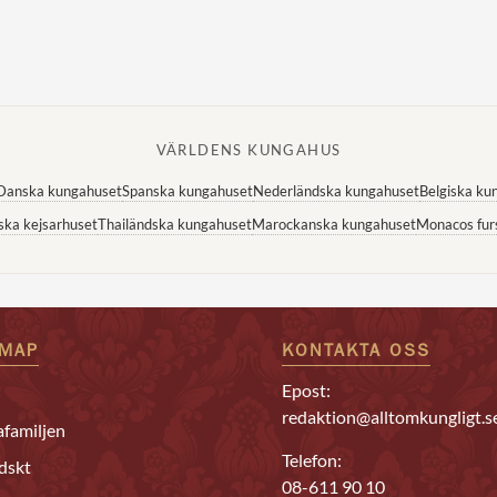
VÄRLDENS KUNGAHUS
Danska kungahuset
Spanska kungahuset
Nederländska kungahuset
Belgiska ku
ska kejsarhuset
Thailändska kungahuset
Marockanska kungahuset
Monacos fur
EMAP
KONTAKTA OSS
Epost:
redaktion@alltomkungligt.s
familjen
Telefon:
dskt
08-611 90 10