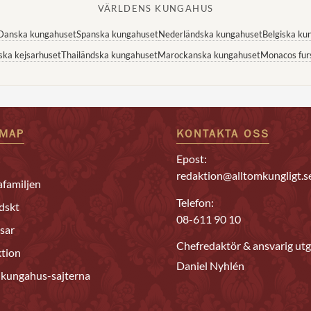
VÄRLDENS KUNGAHUS
Danska kungahuset
Spanska kungahuset
Nederländska kungahuset
Belgiska ku
ska kejsarhuset
Thailändska kungahuset
Marockanska kungahuset
Monacos fur
EMAP
KONTAKTA OSS
Epost:
redaktion@alltomkungligt.s
familjen
Telefon:
dskt
08-611 90 10
sar
Chefredaktör & ansvarig utg
tion
Daniel Nyhlén
 kungahus-sajterna