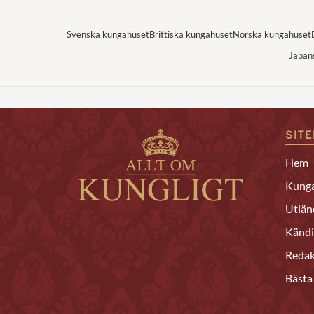
Svenska kungahuset
Brittiska kungahuset
Norska kungahuset
Japan
SIT
Hem
Kunga
Utlän
Kändi
Redak
Bästa