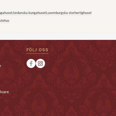
ngahuset
Jordanska kungahuset
Luxemburgska storhertighuset
stehus
FÖLJ OSS
e
ivare