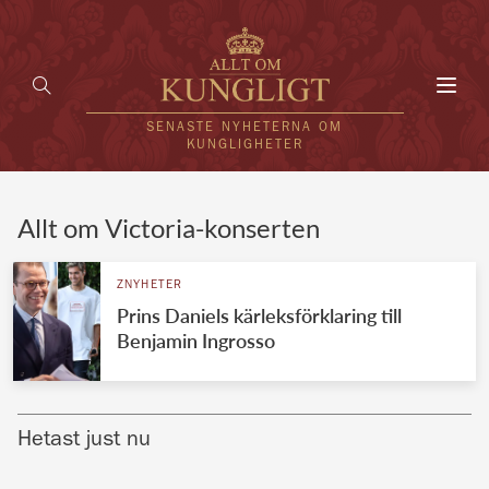
Toggl
navig
SENASTE NYHETERNA OM
KUNGLIGHETER
HEM
Allt om Victoria-konserten
KUNGAFAMILJEN
ZNYHETER
Prins Daniels kärleksförklaring till
UTLÄNDSKT
Benjamin Ingrosso
KÄNDISAR
VÄRLDENS KUNGAHUS
Hetast just nu
Svenska kungahuset
REDAKTION
Brittiska kungahuset