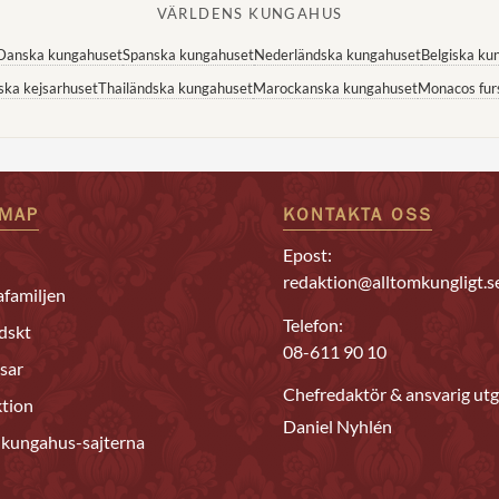
VÄRLDENS KUNGAHUS
Danska kungahuset
Spanska kungahuset
Nederländska kungahuset
Belgiska ku
ska kejsarhuset
Thailändska kungahuset
Marockanska kungahuset
Monacos fur
EMAP
KONTAKTA OSS
Epost:
redaktion@alltomkungligt.s
familjen
Telefon:
dskt
08-611 90 10
sar
Chefredaktör & ansvarig utg
tion
Daniel Nyhlén
 kungahus-sajterna