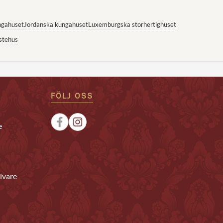
ngahuset
Jordanska kungahuset
Luxemburgska storhertighuset
stehus
FÖLJ OSS
e
ivare