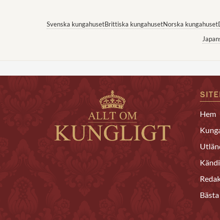
Svenska kungahuset
Brittiska kungahuset
Norska kungahuset
Japan
SIT
Hem
Kunga
Utlän
Kändi
Redak
Bästa