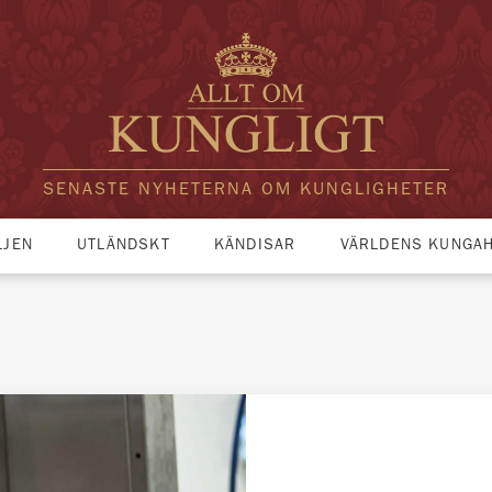
SENASTE NYHETERNA OM KUNGLIGHETER
LJEN
UTLÄNDSKT
KÄNDISAR
VÄRLDENS KUNGA