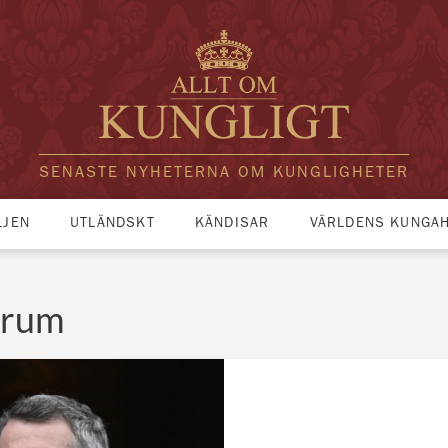
SENASTE NYHETERNA OM KUNGLIGHETER
LJEN
UTLÄNDSKT
KÄNDISAR
VÄRLDENS KUNGA
trum