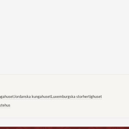
ngahuset
Jordanska kungahuset
Luxemburgska storhertighuset
stehus