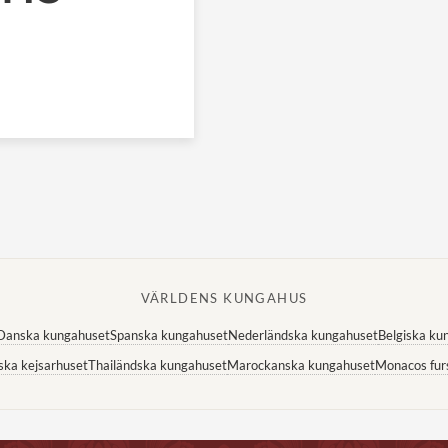
VÄRLDENS KUNGAHUS
Danska kungahuset
Spanska kungahuset
Nederländska kungahuset
Belgiska ku
ska kejsarhuset
Thailändska kungahuset
Marockanska kungahuset
Monacos fur