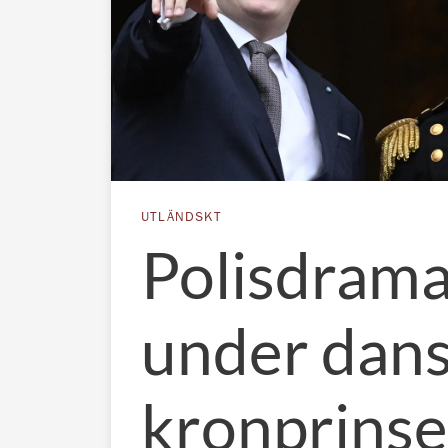
UTLÄNDSKT
Polisdram
under dan
kronprins