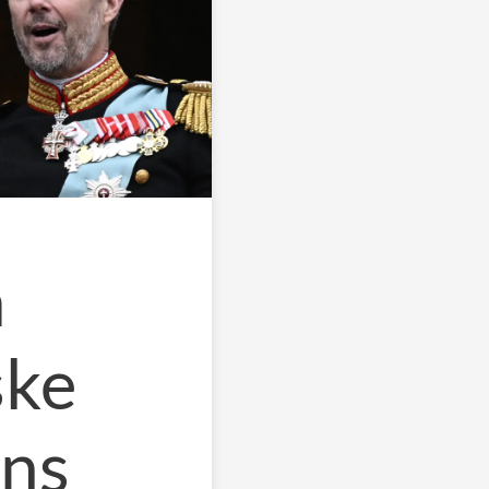
a
ske
ens