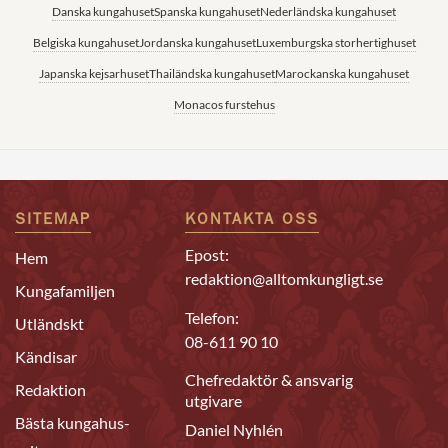
Danska kungahuset
Spanska kungahuset
Nederländska kungahuset
Belgiska kungahuset
Jordanska kungahuset
Luxemburgska storhertighuset
Japanska kejsarhuset
Thailändska kungahuset
Marockanska kungahuset
Monacos furstehus
SITEMAP
KONTAKTA OSS
Epost:
Hem
redaktion@alltomkungligt.se
Kungafamiljen
Telefon:
Utländskt
08-611 90 10
Kändisar
Chefredaktör & ansvarig
Redaktion
utgivare
Bästa kungahus-
Daniel Nyhlén