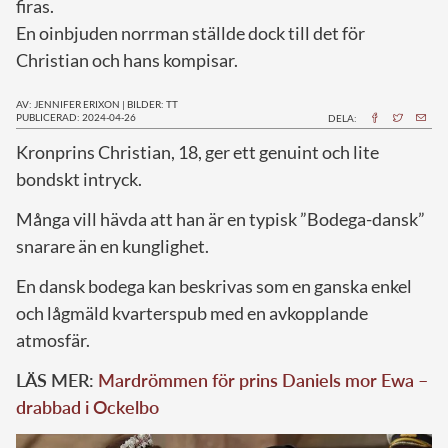
firas.
En oinbjuden norrman ställde dock till det för
Christian och hans kompisar.
AV: JENNIFER ERIXON
|
BILDER: TT
PUBLICERAD: 2024-04-26
DELA:
K
ronprins Christian, 18, ger ett genuint och lite
bondskt intryck.
Många vill hävda att han är en typisk ”Bodega-dansk”
snarare än en kunglighet.
En dansk bodega kan beskrivas som en ganska enkel
och lågmäld kvarterspub med en avkopplande
atmosfär.
LÄS MER:
Mardrömmen för prins Daniels mor Ewa –
drabbad i Ockelbo