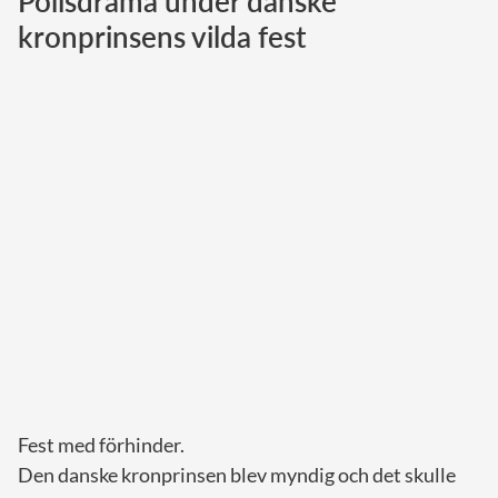
Polisdrama under danske
kronprinsens vilda fest
Norska kungahuset
Danska kungahuset
Spanska kungahuset
Nederländska kungahuset
Belgiska kungahuset
Jordanska kungahuset
Luxemburgska storhertighuset
Japanska kejsarhuset
Thailändska kungahuset
Marockanska kungahuset
Monacos furstehus
Fest med förhinder.
Den danske kronprinsen blev myndig och det skulle