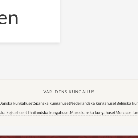
en
VÄRLDENS KUNGAHUS
Danska kungahuset
Spanska kungahuset
Nederländska kungahuset
Belgiska ku
ska kejsarhuset
Thailändska kungahuset
Marockanska kungahuset
Monacos fur