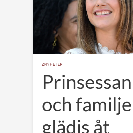
ZNYHETER
Prinsessan
och familj
glädjs åt