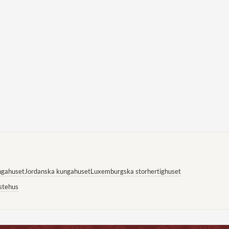
ngahuset
Jordanska kungahuset
Luxemburgska storhertighuset
stehus