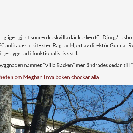
ungligen gjort som en kuskvilla där kusken för Djurgårdsb
0 anlitades arkitekten Ragnar Hjort av direktör Gunnar Ro
ngsbyggnad i funktionalistisk stil.
byggnaden namnet ”Villa Backen” men ändrades sedan till ”
heten om Meghan i nya boken chockar alla