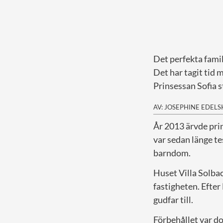
Det perfekta famil
Det har tagit tid 
Prinsessan Sofia s
AV: JOSEPHINE EDEL
Å
r 2013 ärvde pri
var sedan länge te
barndom.
Huset Villa Solba
fastigheten. Efter
gudfar till.
Förbehållet var doc