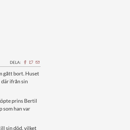
DELA:
om gått bort. Huset
där ifrån sin
öpte prins Bertil
ip som han var
ll sin död, vilket