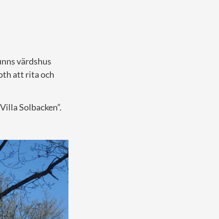
runns värdshus
th att rita och
Villa Solbacken”.