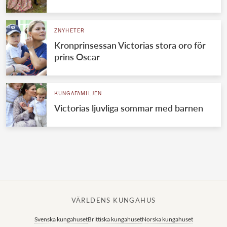
Norska kungahuset
ZNYHETER
Danska kungahuset
Kronprinsessan Victorias stora oro för
Spanska kungahuset
prins Oscar
Nederländska kungahuset
Belgiska kungahuset
KUNGAFAMILJEN
Jordanska kungahuset
Victorias ljuvliga sommar med barnen
Luxemburgska storhertighuset
Japanska kejsarhuset
Thailändska kungahuset
Marockanska kungahuset
Monacos furstehus
VÄRLDENS KUNGAHUS
Svenska kungahuset
Brittiska kungahuset
Norska kungahuset