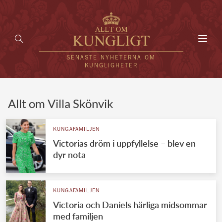
Toggl
navig
SENASTE NYHETERNA OM
KUNGLIGHETER
HEM
Allt om Villa Skönvik
KUNGAFAMILJEN
KUNGAFAMILJEN
Victorias dröm i uppfyllelse – blev en
UTLÄNDSKT
dyr nota
KÄNDISAR
VÄRLDENS KUNGAHUS
KUNGAFAMILJEN
Victoria och Daniels härliga midsommar
Svenska kungahuset
REDAKTION
med familjen
Brittiska kungahuset