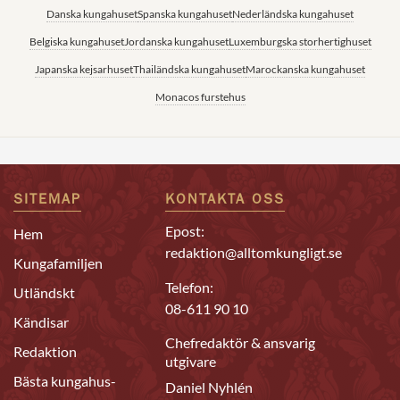
Danska kungahuset
Spanska kungahuset
Nederländska kungahuset
Belgiska kungahuset
Jordanska kungahuset
Luxemburgska storhertighuset
Japanska kejsarhuset
Thailändska kungahuset
Marockanska kungahuset
Monacos furstehus
SITEMAP
KONTAKTA OSS
Epost:
Hem
redaktion@alltomkungligt.se
Kungafamiljen
Telefon:
Utländskt
08-611 90 10
Kändisar
Chefredaktör & ansvarig
Redaktion
utgivare
Bästa kungahus-
Daniel Nyhlén