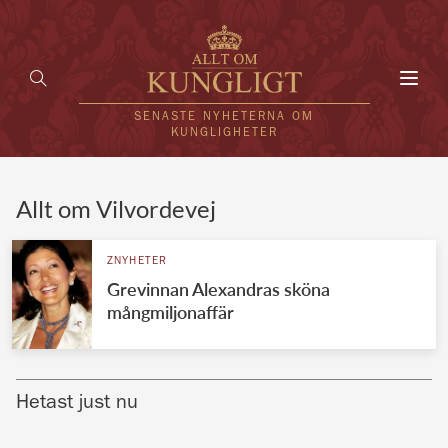
Toggl
navig
SENASTE NYHETERNA OM
KUNGLIGHETER
HEM
Allt om Vilvordevej
KUNGAFAMILJEN
ZNYHETER
Grevinnan Alexandras sköna
UTLÄNDSKT
mångmiljonaffär
KÄNDISAR
VÄRLDENS KUNGAHUS
Hetast just nu
Svenska kungahuset
REDAKTION
Brittiska kungahuset