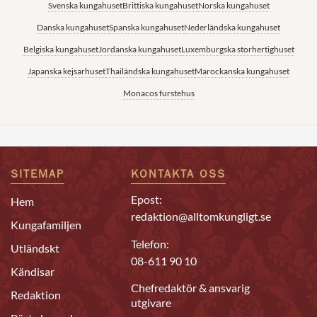
Svenska kungahuset
Brittiska kungahuset
Norska kungahuset
Danska kungahuset
Spanska kungahuset
Nederländska kungahuset
Belgiska kungahuset
Jordanska kungahuset
Luxemburgska storhertighuset
Japanska kejsarhuset
Thailändska kungahuset
Marockanska kungahuset
Monacos furstehus
SITEMAP
KONTAKTA OSS
Epost:
Hem
redaktion@alltomkungligt.se
Kungafamiljen
Telefon:
Utländskt
08-611 90 10
Kändisar
Chefredaktör & ansvarig
Redaktion
utgivare