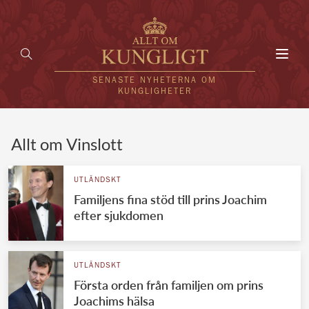
Toggl
navig
SENASTE NYHETERNA OM
KUNGLIGHETER
HEM
Allt om Vinslott
KUNGAFAMILJEN
UTLÄNDSKT
Familjens fina stöd till prins Joachim
UTLÄNDSKT
efter sjukdomen
KÄNDISAR
VÄRLDENS KUNGAHUS
UTLÄNDSKT
Första orden från familjen om prins
Svenska kungahuset
REDAKTION
Joachims hälsa
Brittiska kungahuset