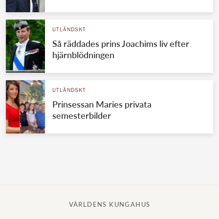
Norska kungahuset
UTLÄNDSKT
Danska kungahuset
Så räddades prins Joachims liv efter
Spanska kungahuset
hjärnblödningen
Nederländska kungahuset
Belgiska kungahuset
UTLÄNDSKT
Jordanska kungahuset
Prinsessan Maries privata
semesterbilder
Luxemburgska storhertighuset
Japanska kejsarhuset
Thailändska kungahuset
Marockanska kungahuset
Monacos furstehus
VÄRLDENS KUNGAHUS