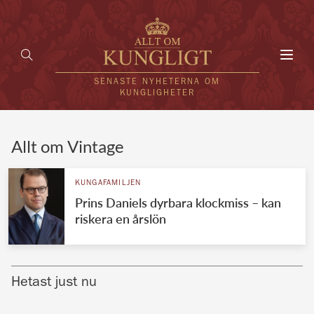
Toggl
navig
SENASTE NYHETERNA OM
KUNGLIGHETER
HEM
Allt om Vintage
KUNGAFAMILJEN
KUNGAFAMILJEN
Prins Daniels dyrbara klockmiss – kan
UTLÄNDSKT
riskera en årslön
KÄNDISAR
VÄRLDENS KUNGAHUS
Hetast just nu
Svenska kungahuset
REDAKTION
Brittiska kungahuset