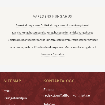
VÄRLDENS KUNGAHUS
Svenska kungahuset
Brittiska kungahuset
Norska kungahuset
Danska kungahuset
Spanska kungahuset
Nederländska kungahuset
Belgiska kungahuset
Jordanska kungahuset
Luxemburgska storhertighuset
Japanska kejsarhuset
Thailändska kungahuset
Marockanska kungahuset
Monacos furstehus
SITEMAP
KONTAKTA OSS
Epost:
Hem
redaktion@alltomkungligt.se
Kungafamiljen
Telefon: