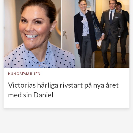
Norska kungahuset
Danska kungahuset
Spanska kungahuset
Nederländska kungahuset
Belgiska kungahuset
Jordanska kungahuset
Luxemburgska storhertighuset
KUNGAFAMILJEN
Japanska kejsarhuset
Victorias härliga rivstart på nya året
med sin Daniel
Thailändska kungahuset
Marockanska kungahuset
Monacos furstehus