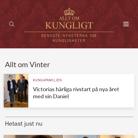
Toggl
navig
SENASTE NYHETERNA OM
KUNGLIGHETER
HEM
Allt om Vinter
KUNGAFAMILJEN
KUNGAFAMILJEN
Victorias härliga rivstart på nya året
UTLÄNDSKT
med sin Daniel
KÄNDISAR
VÄRLDENS KUNGAHUS
Hetast just nu
Svenska kungahuset
REDAKTION
Brittiska kungahuset