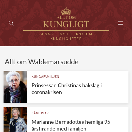
Toggl
navig
SENASTE NYHETERNA OM
KUNGLIGHETER
HEM
Allt om Waldemarsudde
KUNGAFAMILJEN
KUNGAFAMILJEN
Prinsessan Christinas bakslag i
UTLÄNDSKT
coronakrisen
KÄNDISAR
VÄRLDENS KUNGAHUS
KÄNDISAR
Marianne Bernadottes hemliga 95-
Svenska kungahuset
REDAKTION
årsfirande med familjen
Brittiska kungahuset