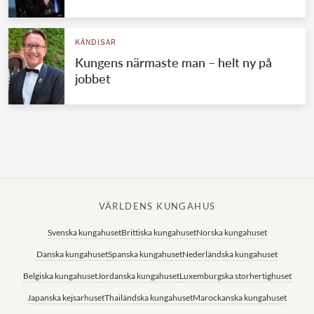
Norska kungahuset
KÄNDISAR
Danska kungahuset
Kungens närmaste man – helt ny på
Spanska kungahuset
jobbet
Nederländska kungahuset
Belgiska kungahuset
Jordanska kungahuset
Luxemburgska storhertighuset
Japanska kejsarhuset
VÄRLDENS KUNGAHUS
Thailändska kungahuset
Svenska kungahuset
Brittiska kungahuset
Norska kungahuset
Marockanska kungahuset
Danska kungahuset
Spanska kungahuset
Nederländska kungahuset
Monacos furstehus
Belgiska kungahuset
Jordanska kungahuset
Luxemburgska storhertighuset
Japanska kejsarhuset
Thailändska kungahuset
Marockanska kungahuset