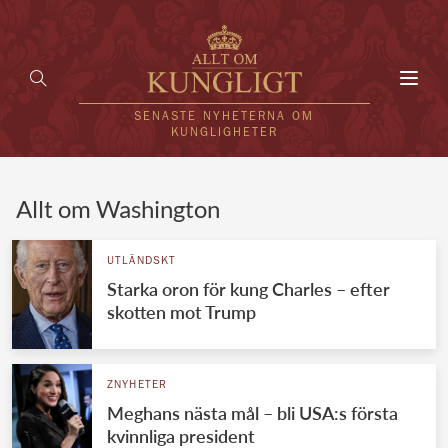
Toggl
navig
SENASTE NYHETERNA OM
KUNGLIGHETER
HEM
Allt om Washington
KUNGAFAMILJEN
UTLÄNDSKT
Starka oron för kung Charles – efter
UTLÄNDSKT
skotten mot Trump
KÄNDISAR
VÄRLDENS KUNGAHUS
ZNYHETER
Meghans nästa mål – bli USA:s första
Svenska kungahuset
REDAKTION
kvinnliga president
Brittiska kungahuset