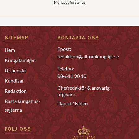
Monacos furstehus
SITEMAP
KONTAKTA OSS
Epost:
Hem
redaktion@alltomkungligt.se
Kungafamiljen
Telefon:
Utländskt
08-611 90 10
Kändisar
Chefredaktör & ansvarig
Redaktion
utgivare
Bästa kungahus-
Daniel Nyhlén
sajterna
FÖLJ OSS