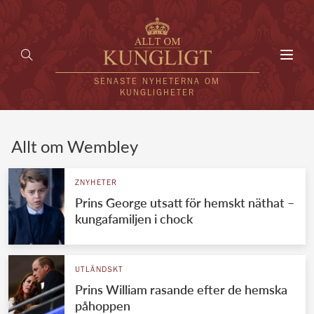
Toggl
navig
SENASTE NYHETERNA OM
KUNGLIGHETER
HEM
Allt om Wembley
KUNGAFAMILJEN
ZNYHETER
Prins George utsatt för hemskt näthat –
UTLÄNDSKT
kungafamiljen i chock
KÄNDISAR
VÄRLDENS KUNGAHUS
UTLÄNDSKT
Prins William rasande efter de hemska
Svenska kungahuset
REDAKTION
påhoppen
Brittiska kungahuset