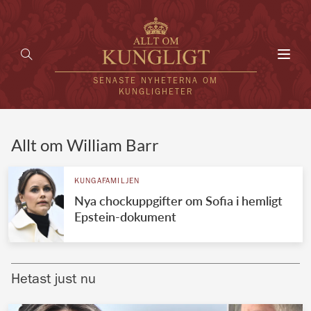
Toggl
navig
SENASTE NYHETERNA OM
KUNGLIGHETER
HEM
Allt om William Barr
KUNGAFAMILJEN
KUNGAFAMILJEN
Nya chockuppgifter om Sofia i hemligt
UTLÄNDSKT
Epstein-dokument
KÄNDISAR
VÄRLDENS KUNGAHUS
Hetast just nu
Svenska kungahuset
REDAKTION
Brittiska kungahuset