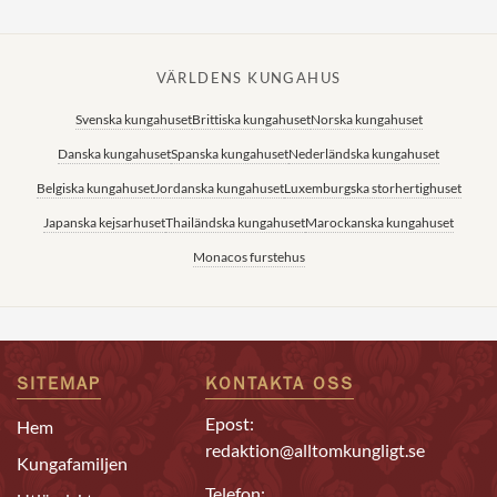
VÄRLDENS KUNGAHUS
Svenska kungahuset
Brittiska kungahuset
Norska kungahuset
Danska kungahuset
Spanska kungahuset
Nederländska kungahuset
Belgiska kungahuset
Jordanska kungahuset
Luxemburgska storhertighuset
Japanska kejsarhuset
Thailändska kungahuset
Marockanska kungahuset
Monacos furstehus
SITEMAP
KONTAKTA OSS
Epost:
Hem
redaktion@alltomkungligt.se
Kungafamiljen
Telefon: