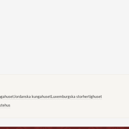
ngahuset
Jordanska kungahuset
Luxemburgska storhertighuset
stehus