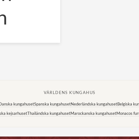
n
VÄRLDENS KUNGAHUS
Danska kungahuset
Spanska kungahuset
Nederländska kungahuset
Belgiska ku
ska kejsarhuset
Thailändska kungahuset
Marockanska kungahuset
Monacos fur