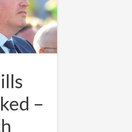
lls
sked –
ch