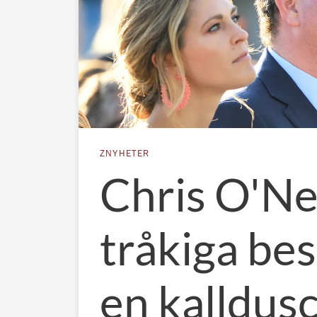
ZNYHETER
Chris O'Nei
tråkiga be
en kalldus