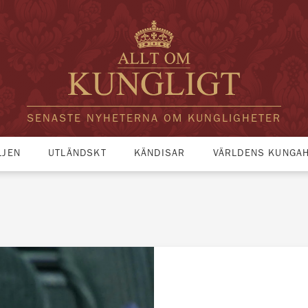
SENASTE NYHETERNA OM KUNGLIGHETER
LJEN
UTLÄNDSKT
KÄNDISAR
VÄRLDENS KUNGA