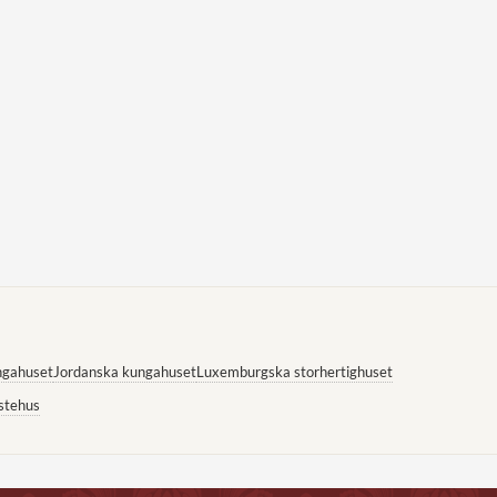
ngahuset
Jordanska kungahuset
Luxemburgska storhertighuset
stehus