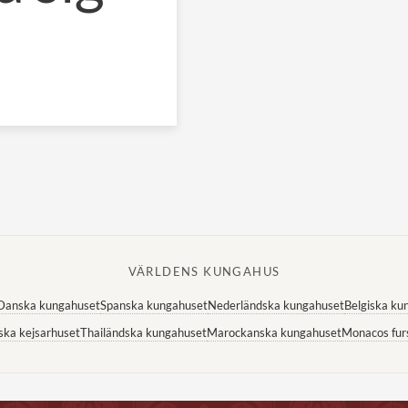
VÄRLDENS KUNGAHUS
Danska kungahuset
Spanska kungahuset
Nederländska kungahuset
Belgiska ku
ska kejsarhuset
Thailändska kungahuset
Marockanska kungahuset
Monacos fur