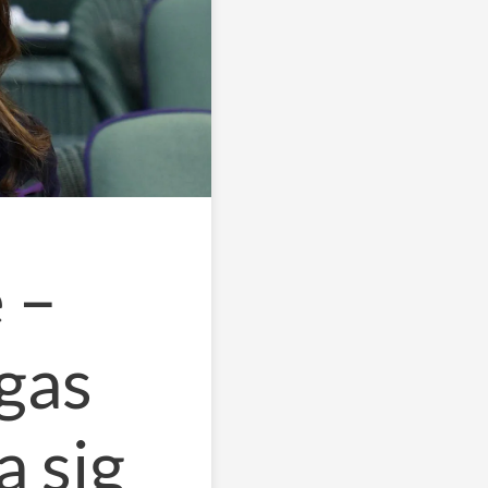
 –
ngas
a sig