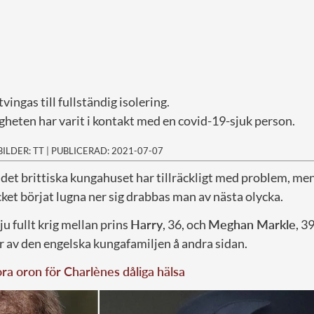
vingas till fullständig isolering.
gheten har varit i kontakt med en covid-19-sjuk person.
BILDER: TT
|
PUBLICERAD: 2021-07-07
 det brittiska kungahuset har tillräckligt med problem, men
et börjat lugna ner sig drabbas man av nästa olycka.
u fullt krig mellan prins
Harry
, 36, och
Meghan Markle
, 3
av den engelska kungafamiljen å andra sidan.
ra oron för Charlènes dåliga hälsa