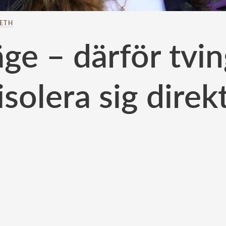
BETH
äge – därför tvi
isolera sig direk