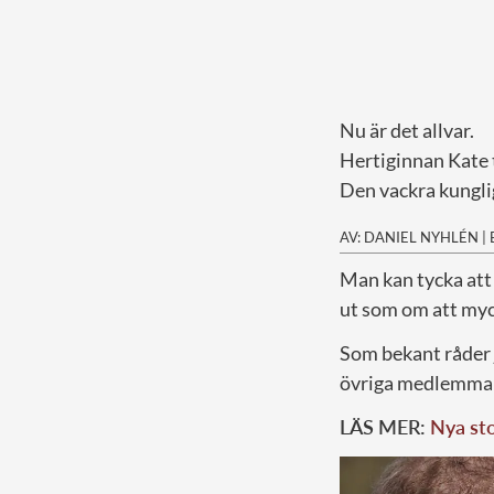
Nu är det allvar.
Hertiginnan Kate t
Den vackra kungli
AV: DANIEL NYHLÉN
|
M
an kan tycka att
ut som om att myck
Som bekant råder j
övriga medlemmar 
LÄS MER:
Nya sto