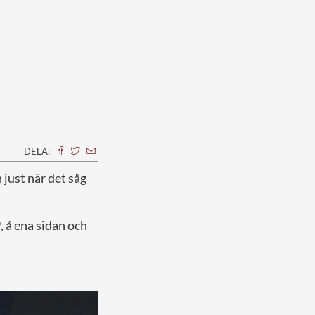
DELA:
 just när det såg
9, å ena sidan och