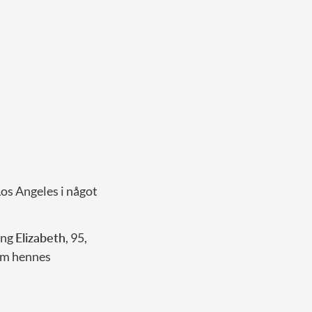
 Los Angeles i något
ing
Elizabeth
, 95,
som hennes