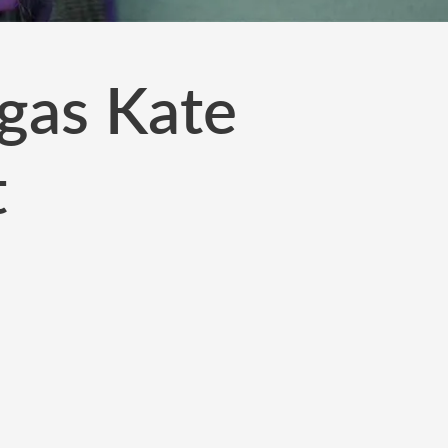
ngas Kate
t