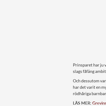
Prinsparet har ju v
slags fåfäng ambit
Och dessutom var d
har det varit en m
rödhåriga barnbarn
LÄS MER:
Grevinn