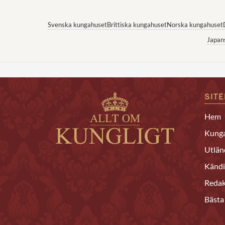
Svenska kungahuset
Brittiska kungahuset
Norska kungahuset
Japan
SIT
Hem
Kunga
Utlän
Kändi
Redak
Bästa