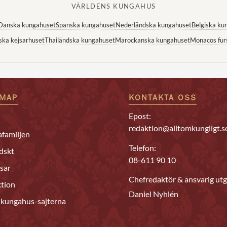
VÄRLDENS KUNGAHUS
Danska kungahuset
Spanska kungahuset
Nederländska kungahuset
Belgiska ku
ska kejsarhuset
Thailändska kungahuset
Marockanska kungahuset
Monacos fur
EMAP
KONTAKTA OSS
Epost:
redaktion@alltomkungligt.s
familjen
Telefon:
dskt
08-611 90 10
sar
Chefredaktör & ansvarig utg
tion
Daniel Nyhlén
 kungahus-sajterna