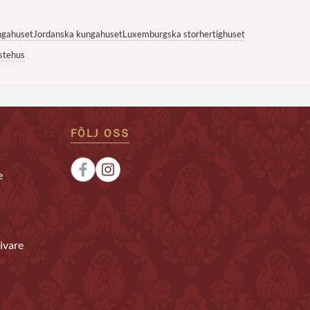
ngahuset
Jordanska kungahuset
Luxemburgska storhertighuset
stehus
FÖLJ OSS
e
ivare