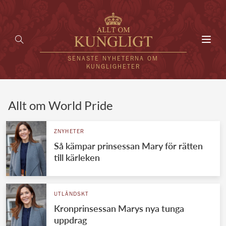
Toggl
navig
SENASTE NYHETERNA OM
KUNGLIGHETER
HEM
Allt om World Pride
KUNGAFAMILJEN
ZNYHETER
Så kämpar prinsessan Mary för rätten
UTLÄNDSKT
till kärleken
KÄNDISAR
VÄRLDENS KUNGAHUS
UTLÄNDSKT
Kronprinsessan Marys nya tunga
Svenska kungahuset
REDAKTION
uppdrag
Brittiska kungahuset