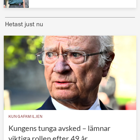
Norska kungahuset
Danska kungahuset
Hetast just nu
Spanska kungahuset
Nederländska kungahuset
Belgiska kungahuset
Jordanska kungahuset
Luxemburgska storhertighuset
Japanska kejsarhuset
Thailändska kungahuset
Marockanska kungahuset
KUNGAFAMILJEN
Monacos furstehus
Kungens tunga avsked – lämnar
viktiga rollen efter 49 år