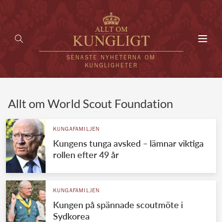
Toggl
navig
SENASTE NYHETERNA OM
KUNGLIGHETER
HEM
Allt om World Scout Foundation
KUNGAFAMILJEN
KUNGAFAMILJEN
Kungens tunga avsked – lämnar viktiga
UTLÄNDSKT
rollen efter 49 år
KÄNDISAR
VÄRLDENS KUNGAHUS
KUNGAFAMILJEN
Kungen på spännade scoutmöte i
Svenska kungahuset
REDAKTION
Sydkorea
Brittiska kungahuset