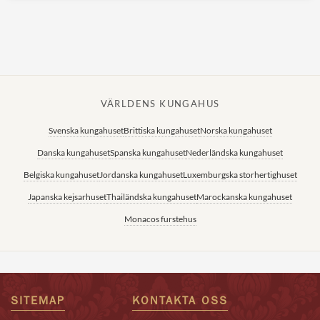
VÄRLDENS KUNGAHUS
Svenska kungahuset
Brittiska kungahuset
Norska kungahuset
Danska kungahuset
Spanska kungahuset
Nederländska kungahuset
Belgiska kungahuset
Jordanska kungahuset
Luxemburgska storhertighuset
Japanska kejsarhuset
Thailändska kungahuset
Marockanska kungahuset
Monacos furstehus
SITEMAP
KONTAKTA OSS