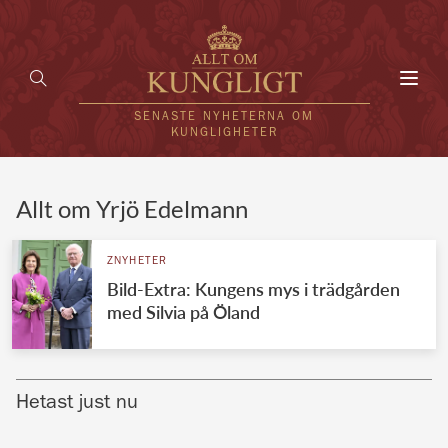
Toggl
navig
SENASTE NYHETERNA OM
KUNGLIGHETER
HEM
Allt om Yrjö Edelmann
KUNGAFAMILJEN
ZNYHETER
Bild-Extra: Kungens mys i trädgården
UTLÄNDSKT
med Silvia på Öland
KÄNDISAR
VÄRLDENS KUNGAHUS
Hetast just nu
Svenska kungahuset
REDAKTION
Brittiska kungahuset