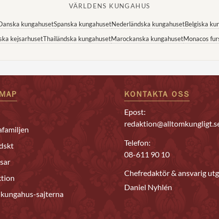
VÄRLDENS KUNGAHUS
Danska kungahuset
Spanska kungahuset
Nederländska kungahuset
Belgiska ku
ska kejsarhuset
Thailändska kungahuset
Marockanska kungahuset
Monacos fur
EMAP
KONTAKTA OSS
Epost:
redaktion@alltomkungligt.s
familjen
Telefon:
dskt
08-611 90 10
sar
Chefredaktör & ansvarig utg
tion
Daniel Nyhlén
 kungahus-sajterna