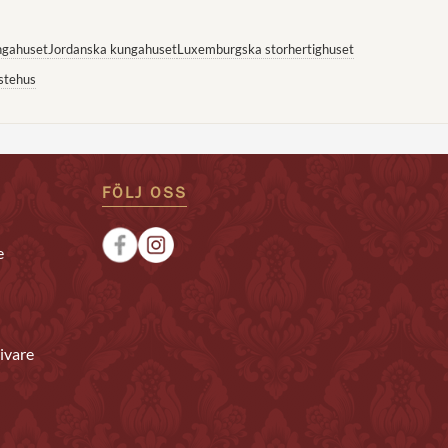
ngahuset
Jordanska kungahuset
Luxemburgska storhertighuset
stehus
FÖLJ OSS
e
ivare