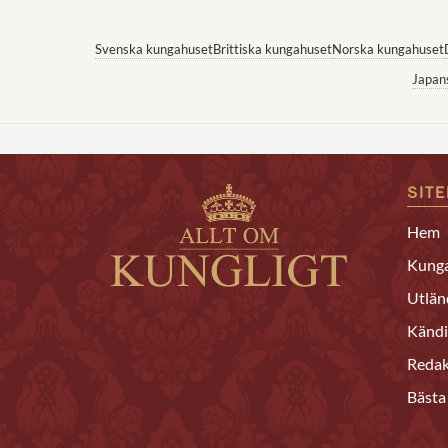
Svenska kungahuset
Brittiska kungahuset
Norska kungahuset
Japan
SIT
Hem
Kunga
Utlän
Kändi
Redak
Bästa