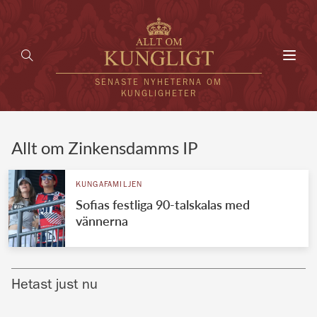
Toggl
navig
SENASTE NYHETERNA OM
KUNGLIGHETER
HEM
Allt om Zinkensdamms IP
KUNGAFAMILJEN
KUNGAFAMILJEN
Sofias festliga 90-talskalas med
UTLÄNDSKT
vännerna
KÄNDISAR
VÄRLDENS KUNGAHUS
Hetast just nu
Svenska kungahuset
REDAKTION
Brittiska kungahuset