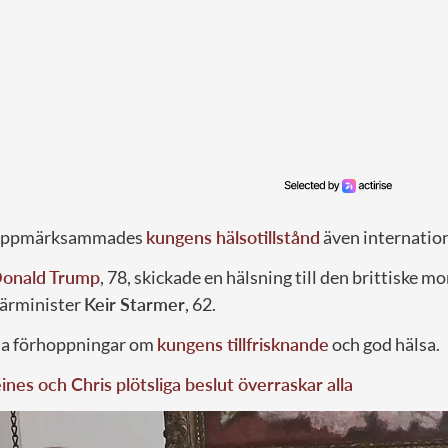
 uppmärksammades
kungens hälsotillstånd
även internation
onald Trump
, 78, skickade en hälsning till den brittiske mo
ärminister
Keir Starmer
, 62.
na förhoppningar om
kungens tillfrisknande
och god hälsa.
nes och Chris plötsliga beslut överraskar alla