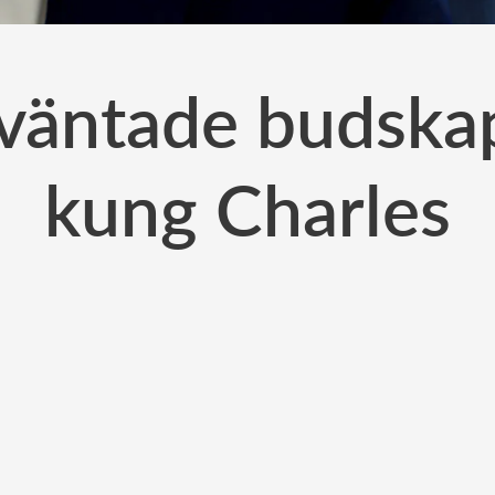
äntade budskap 
kung Charles