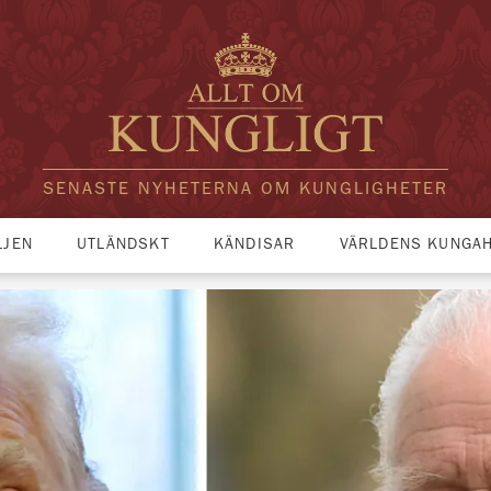
SENASTE NYHETERNA OM KUNGLIGHETER
LJEN
UTLÄNDSKT
KÄNDISAR
VÄRLDENS KUNGA