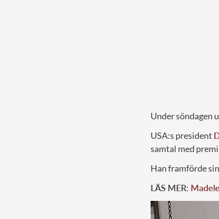
Under söndagen
USA:s president
D
samtal med premi
Han framförde si
LÄS MER:
Madelei