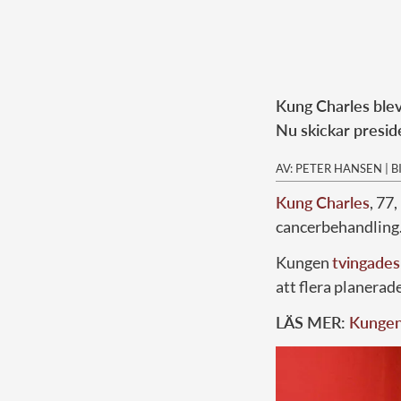
Kung Charles blev 
Nu skickar presid
AV: PETER HANSEN
|
B
Kung Charles
, 77
cancerbehandling
Kungen
tvingades
att flera planerad
LÄS MER:
Kungens