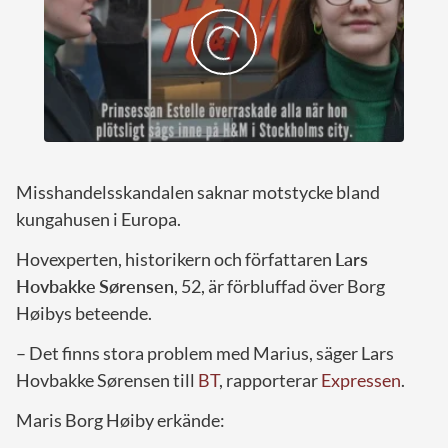
Misshandelsskandalen saknar motstycke bland
kungahusen i Europa.
Hovexperten, historikern och författaren
Lars
Hovbakke
Sørensen
, 52, är förbluffad över Borg
Høibys beteende.
– Det finns stora problem med Marius, säger Lars
Hovbakke Sørensen till
BT
, rapporterar
Expressen
.
Maris Borg Høiby erkände: