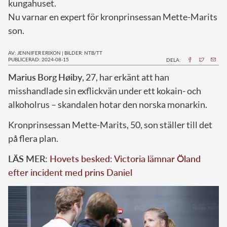
kungahuset.
Nu varnar en expert för kronprinsessan Mette-Marits
son.
AV: JENNIFER ERIXON
|
BILDER: NTB/TT
PUBLICERAD: 2024-08-15
DELA:
M
arius
Borg
Høiby
, 27, har erkänt att han
misshandlade sin exflickvän under ett kokain- och
alkoholrus – skandalen hotar den norska monarkin.
Kronprinsessan Mette-Marits, 50, son ställer till det
på flera plan.
LÄS MER:
Hovets besked: Victoria lämnar Öland
efter incident med prins Daniel