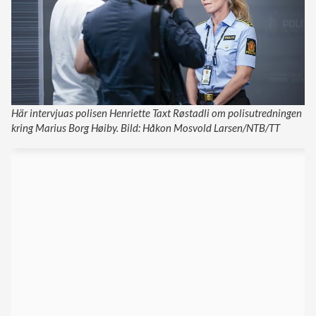
Här intervjuas polisen Henriette Taxt Røstadli om polisutredningen
kring Marius Borg Høiby. Bild: Håkon Mosvold Larsen/NTB/TT