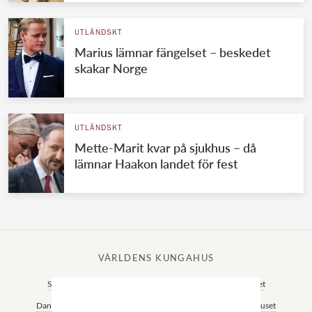
UTLÄNDSKT
Marius lämnar fängelset – beskedet
skakar Norge
UTLÄNDSKT
Mette-Marit kvar på sjukhus – då
lämnar Haakon landet för fest
VÄRLDENS KUNGAHUS
Svenska kungahuset
Brittiska kungahuset
Norska kungahuset
Danska kungahuset
Spanska kungahuset
Nederländska kungahuset