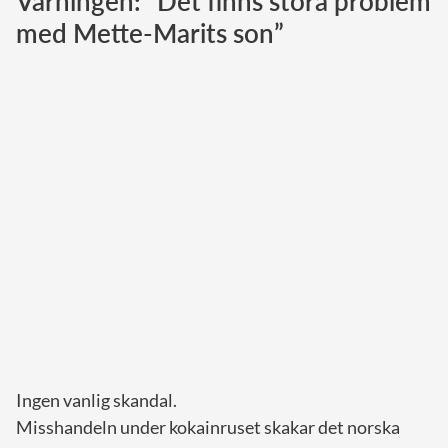
Varningen: ”Det finns stora problem
med Mette-Marits son”
Norska kungahuset
Danska kungahuset
Spanska kungahuset
Nederländska kungahuset
Belgiska kungahuset
Jordanska kungahuset
Luxemburgska storhertighuset
Japanska kejsarhuset
Thailändska kungahuset
Marockanska kungahuset
Monacos furstehus
Ingen vanlig skandal.
Misshandeln under kokainruset skakar det norska